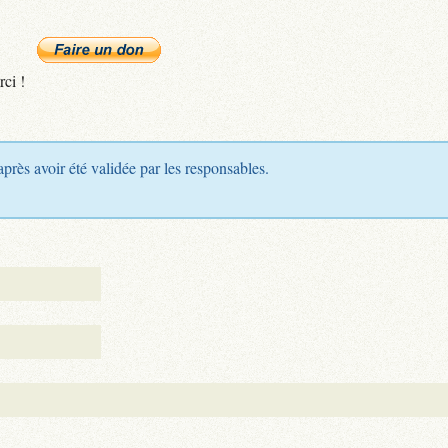
rci !
après avoir été validée par les responsables.