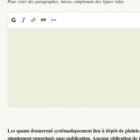
Pour créer des paragraphes, laissez simplement des lignes vides.
Les spams donneront systématiquement lieu à dépôt de plainte
simplement supprimés sans publication. Aucune obligation de 