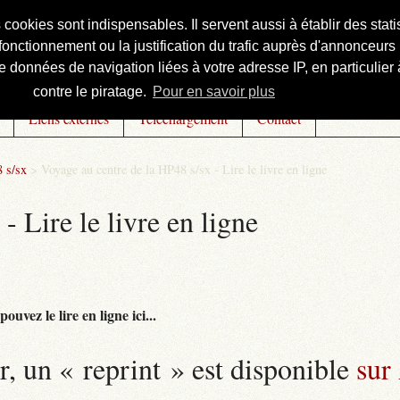
s cookies sont indispensables. Il servent aussi à établir des st
onctionnement ou la justification du trafic auprès d'annonceurs 
 données de navigation liées à votre adresse IP, en particulier à
contre le piratage.
Pour en savoir plus
Liens externes
Téléchargement
Contact
 s/sx
>
Voyage au centre de la HP48 s/sx - Lire le livre en ligne
- Lire le livre en ligne
uvez le lire en ligne ici...
r, un « reprint » est disponible
sur