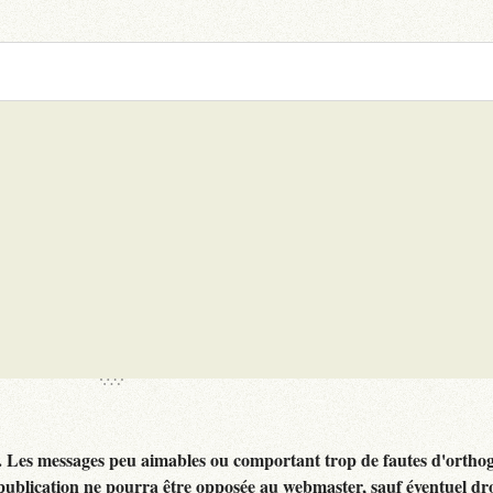
. Les messages peu aimables ou comportant trop de fautes d'ortho
publication ne pourra être opposée au webmaster, sauf éventuel dr