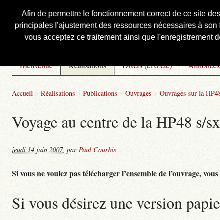
Afin de permettre le fonctionnement correct de ce site de
principales l'ajustement des ressources nécessaires à son f
Courbis, « LE » Blog Officiel
vous acceptez ce traitement ainsi que l'enregistrement de
Bienvenue
Réalisations
Divers (et d’été)
Annonces
Accueil
>
Réalisations
>
Publications
>
Ouvrages
>
Ouvrages sur la HP48
Voyage au centre de la HP48 s/sx 
jeudi 14 juin 2007
,
par
Paul Courbis
Si vous ne voulez pas télécharger l’ensemble de l’ouvrage, vous po
Si vous désirez une version papie