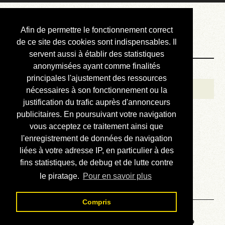
Courbis, « LE »
Afin de permettre le fonctionnement correct
Blog Officiel
de ce site des cookies sont indispensables. Il
servent aussi à établir des statistiques
anonymisées ayant comme finalités
Bienvenue
principales l'ajustement des ressources
Réalisations
nécessaires à son fonctionnement ou la
justification du trafic auprès d'annonceurs
Divers (et d’été)
publicitaires. En poursuivant votre navigation
vous acceptez ce traitement ainsi que
Annonces
l'enregistrement de données de navigation
Liens externes
liées à votre adresse IP, en particulier à des
fins statistiques, de debug et de lutte contre
Téléchargement
le piratage.
Pour en savoir plus
Contact
Compris
Voyage au centre de la HP48