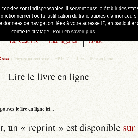
s cookies sont indispensables. Il servent aussi à établir des st
onctionnement ou la justification du trafic auprès d'annonceurs 
 données de navigation liées à votre adresse IP, en particulier à
contre le piratage.
Pour en savoir plus
Liens externes
Téléchargement
Contact
 s/sx
>
Voyage au centre de la HP48 s/sx - Lire le livre en ligne
- Lire le livre en ligne
uvez le lire en ligne ici...
r, un « reprint » est disponible
sur