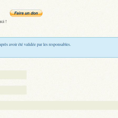
rci !
après avoir été validée par les responsables.