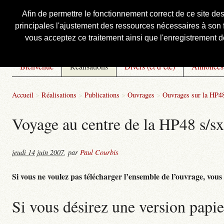
Afin de permettre le fonctionnement correct de ce site de
principales l'ajustement des ressources nécessaires à son f
Courbis, « LE » Blog Officiel
vous acceptez ce traitement ainsi que l'enregistrement de
Bienvenue
Réalisations
Divers (et d’été)
Annonces
Accueil
>
Réalisations
>
Publications
>
Ouvrages
>
Ouvrages sur la HP48
Voyage au centre de la HP48 s/sx 
jeudi 14 juin 2007
,
par
Paul Courbis
Si vous ne voulez pas télécharger l’ensemble de l’ouvrage, vous po
Si vous désirez une version papie