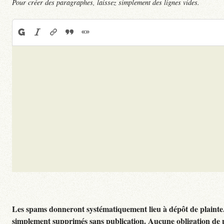
Pour créer des paragraphes, laissez simplement des lignes vides.
Les spams donneront systématiquement lieu à dépôt de plainte
simplement supprimés sans publication. Aucune obligation de 