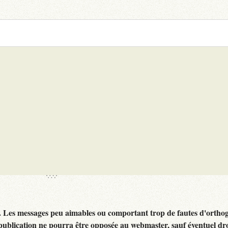
. Les messages peu aimables ou comportant trop de fautes d'ortho
publication ne pourra être opposée au webmaster, sauf éventuel dr