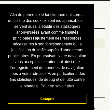
Courbis, « LE »
Afin de permettre le fonctionnement correct
Blog Officiel
de ce site des cookies sont indispensables. Il
servent aussi à établir des statistiques
anonymisées ayant comme finalités
Bienvenue
principales l'ajustement des ressources
Réalisations
nécessaires à son fonctionnement ou la
justification du trafic auprès d'annonceurs
Divers (et d’été)
publicitaires. En poursuivant votre navigation
vous acceptez ce traitement ainsi que
Annonces
l'enregistrement de données de navigation
Liens externes
liées à votre adresse IP, en particulier à des
fins statistiques, de debug et de lutte contre
Téléchargement
le piratage.
Pour en savoir plus
Contact
Compris
Voyage au centre de la HP48