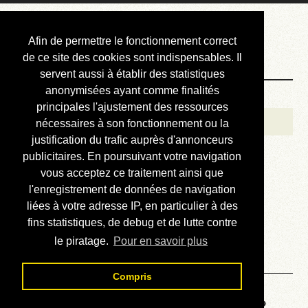
Courbis, « LE »
Afin de permettre le fonctionnement correct
Blog Officiel
de ce site des cookies sont indispensables. Il
servent aussi à établir des statistiques
anonymisées ayant comme finalités
Bienvenue
principales l'ajustement des ressources
Réalisations
nécessaires à son fonctionnement ou la
justification du trafic auprès d'annonceurs
Divers (et d’été)
publicitaires. En poursuivant votre navigation
vous acceptez ce traitement ainsi que
Annonces
l'enregistrement de données de navigation
Liens externes
liées à votre adresse IP, en particulier à des
fins statistiques, de debug et de lutte contre
Téléchargement
le piratage.
Pour en savoir plus
Contact
Compris
Voyage au centre de la HP48