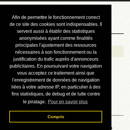
Courbis, « LE »
Afin de permettre le fonctionnement correct
Blog Officiel
de ce site des cookies sont indispensables. Il
servent aussi à établir des statistiques
anonymisées ayant comme finalités
Bienvenue
principales l'ajustement des ressources
Réalisations
nécessaires à son fonctionnement ou la
justification du trafic auprès d'annonceurs
Divers (et d’été)
publicitaires. En poursuivant votre navigation
vous acceptez ce traitement ainsi que
Annonces
l'enregistrement de données de navigation
Liens externes
liées à votre adresse IP, en particulier à des
fins statistiques, de debug et de lutte contre
Téléchargement
le piratage.
Pour en savoir plus
Contact
Compris
Voyage au centre de la HP48