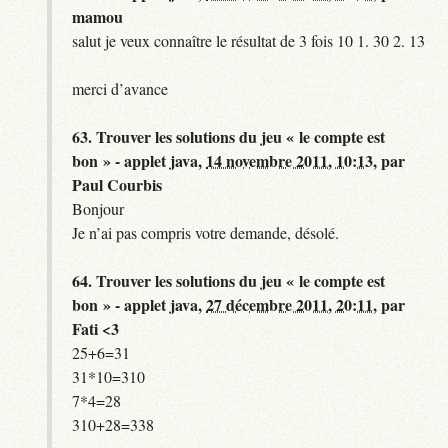
mamou
salut je veux connaître le résultat de 3 fois 10 1. 30 2. 13
merci d’avance
63.
Trouver les solutions du jeu « le compte est
bon » - applet java,
14 novembre 2011, 10:13
,
par
Paul Courbis
Bonjour
Je n’ai pas compris votre demande, désolé.
64.
Trouver les solutions du jeu « le compte est
bon » - applet java,
27 décembre 2011, 20:11
,
par
Fati <3
25+6=31
31*10=310
7*4=28
310+28=338