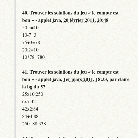
40.
Trouver les solutions du jeu « le compte est
bon » - applet java,
20 février 2011, 20:48
50:5=10
10-7=3
75+3=78
20:2=10
10*78=780
41.
Trouver les solutions du jeu « le compte est
bon » - applet java,
1er mars 2011, 18:33
,
par
claire
la bg du 57
25x10:250
6x7:42
42x2:84
84+4:88
250+88:338