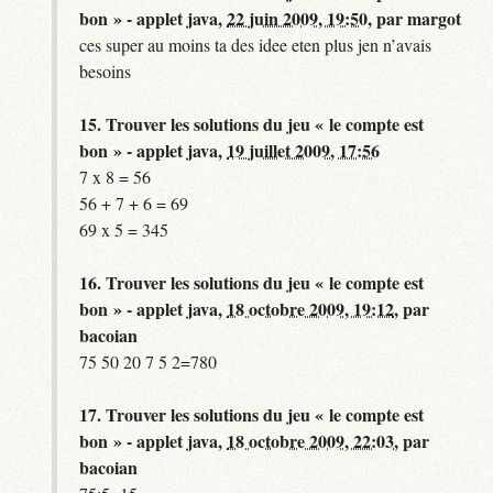
bon » - applet java,
22 juin 2009, 19:50
,
par
margot
ces super au moins ta des idee eten plus jen n’avais
besoins
15.
Trouver les solutions du jeu « le compte est
bon » - applet java,
19 juillet 2009, 17:56
7 x 8 = 56
56 + 7 + 6 = 69
69 x 5 = 345
16.
Trouver les solutions du jeu « le compte est
bon » - applet java,
18 octobre 2009, 19:12
,
par
bacoian
75 50 20 7 5 2=780
17.
Trouver les solutions du jeu « le compte est
bon » - applet java,
18 octobre 2009, 22:03
,
par
bacoian