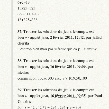
6+7=13
13x25=325
6/2=3+10=13
13+325=338
37.
Trouver les solutions du jeu « le compte est
bon » - applet java,
2 février 2011, 12:42
,
par
jallad
cherifa
il est trop bien mais pas si facile que ca je l’ai trouvé
38.
Trouver les solutions du jeu « le compte est
bon » - applet java,
16 février 2011, 09:09
,
par
nicolas
comment on trouve 303 avec 8,7,10,9,50,100
39.
Trouver les solutions du jeu « le compte est
bon » - applet java,
16 février 2011, 09:35
,
par
Paul
Courbis
50 - 8 = 42 ; 42 *7 = 294 ; 294 + 9 = 303