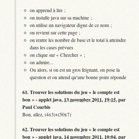
on apprend à lire ;
on installe java sur sa machine ;
on utilise un navigateur digne de ce nom ;
on revient sur cette page ;
on rentre les nombre de base et le total à atteindre
dans les cases prévues
on clique sur « Chercher » ;
on admire...
Ou alors, si on est un gros feignant, on pose la
question et on attend qu’une bonne poire réponde
61.
Trouver les solutions du jeu « le compte est
bon » - applet java,
13 novembre 2011, 19:15
,
par
Paul Courbis
Bon, allez, (4x3)+(50x7)
62.
Trouver les solutions du jeu « le compte est
bon » - applet java,
14 novembre 2011, 10:04
,
par