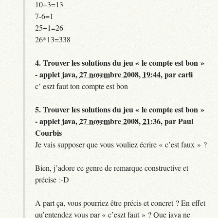
10+3=13
7-6=1
25+1=26
26*13=338
4.
Trouver les solutions du jeu « le compte est bon »
- applet java,
27 novembre 2008, 19:44
,
par
carli
c’ eszt faut ton compte est bon
5.
Trouver les solutions du jeu « le compte est bon »
- applet java,
27 novembre 2008, 21:36
,
par
Paul
Courbis
Je vais supposer que vous vouliez écrire « c’est faux » ?
Bien, j’adore ce genre de remarque constructive et
précise :-D
A part ça, vous pourriez être précis et concret ? En effet
qu’entendez vous par « c’eszt faut » ? Que java ne