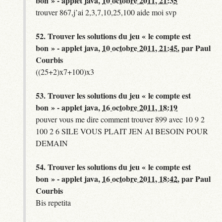
bon » - applet java,
10 octobre 2011, 21:35
trouver 867,j’ai 2,3,7,10,25,100 aide moi svp
52.
Trouver les solutions du jeu « le compte est
bon » - applet java,
10 octobre 2011, 21:45
,
par
Paul
Courbis
((25+2)x7+100)x3
53.
Trouver les solutions du jeu « le compte est
bon » - applet java,
16 octobre 2011, 18:19
pouver vous me dire comment trouver 899 avec 10 9 2
100 2 6 SILE VOUS PLAIT JEN AI BESOIN POUR
DEMAIN
54.
Trouver les solutions du jeu « le compte est
bon » - applet java,
16 octobre 2011, 18:42
,
par
Paul
Courbis
Bis repetita