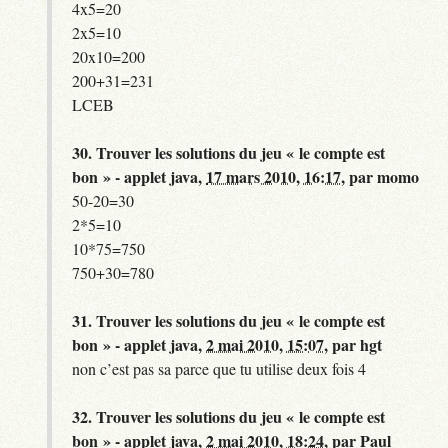
4x5=20
2x5=10
20x10=200
200+31=231
LCEB
30.
Trouver les solutions du jeu « le compte est
bon » - applet java,
17 mars 2010, 16:17
,
par
momo
50-20=30
2*5=10
10*75=750
750+30=780
31.
Trouver les solutions du jeu « le compte est
bon » - applet java,
2 mai 2010, 15:07
,
par
hgt
non c’est pas sa parce que tu utilise deux fois 4
32.
Trouver les solutions du jeu « le compte est
bon » - applet java,
2 mai 2010, 18:24
,
par
Paul