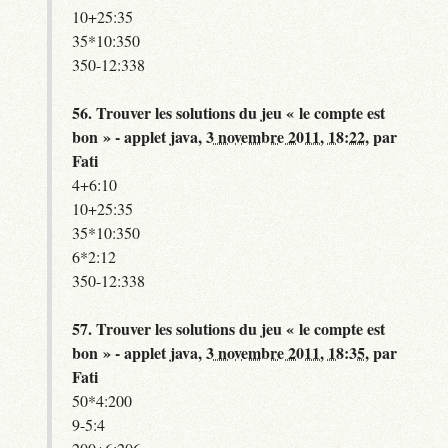
10+25:35
35*10:350
350-12:338
56.
Trouver les solutions du jeu « le compte est
bon » - applet java,
3 novembre 2011, 18:22
,
par
Fati
4+6:10
10+25:35
35*10:350
6*2:12
350-12:338
57.
Trouver les solutions du jeu « le compte est
bon » - applet java,
3 novembre 2011, 18:35
,
par
Fati
50*4:200
9-5:4