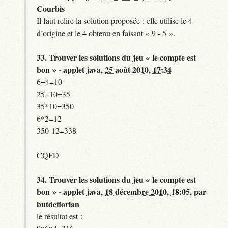
Courbis
Il faut relire la solution proposée : elle utilise le 4
d’origine et le 4 obtenu en faisant « 9 - 5 ».
33.
Trouver les solutions du jeu « le compte est
bon » - applet java,
25 août 2010, 17:34
6+4=10
25+10=35
35*10=350
6*2=12
350-12=338
CQFD
34.
Trouver les solutions du jeu « le compte est
bon » - applet java,
18 décembre 2010, 18:05
,
par
butdeflorian
le résultat est :