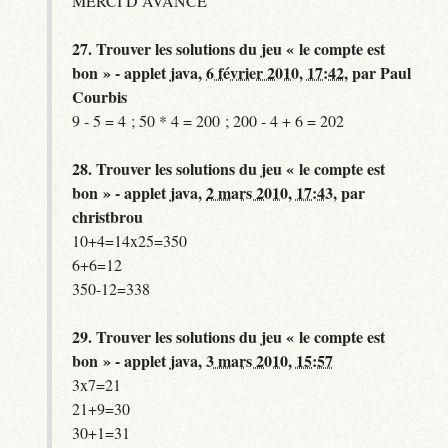
MERCI D AVANCE
27.
Trouver les solutions du jeu « le compte est
bon » - applet java,
6 février 2010, 17:42
,
par
Paul
Courbis
9 - 5 = 4 ; 50 * 4 = 200 ; 200 - 4 + 6 = 202
28.
Trouver les solutions du jeu « le compte est
bon » - applet java,
2 mars 2010, 17:43
,
par
christbrou
10+4=14x25=350
6+6=12
350-12=338
29.
Trouver les solutions du jeu « le compte est
bon » - applet java,
3 mars 2010, 15:57
3x7=21
21+9=30
30+1=31