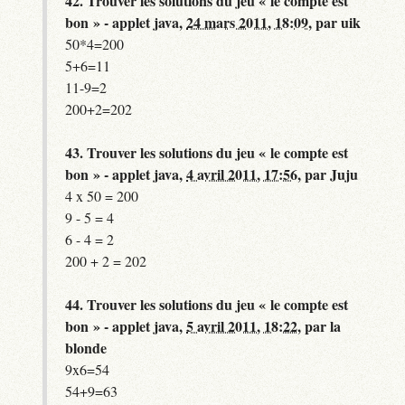
42.
Trouver les solutions du jeu « le compte est
bon » - applet java,
24 mars 2011, 18:09
,
par
uik
50*4=200
5+6=11
11-9=2
200+2=202
43.
Trouver les solutions du jeu « le compte est
bon » - applet java,
4 avril 2011, 17:56
,
par
Juju
4 x 50 = 200
9 - 5 = 4
6 - 4 = 2
200 + 2 = 202
44.
Trouver les solutions du jeu « le compte est
bon » - applet java,
5 avril 2011, 18:22
,
par
la
blonde
9x6=54
54+9=63