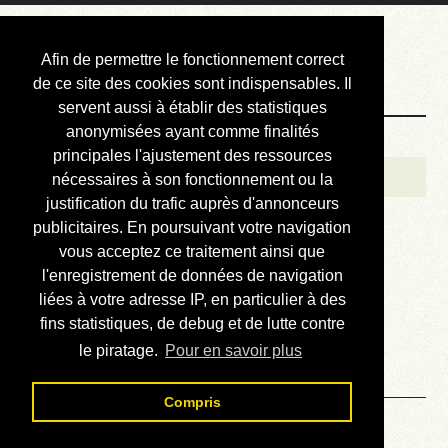
Courbis, « LE »
Afin de permettre le fonctionnement correct
Blog Officiel
de ce site des cookies sont indispensables. Il
servent aussi à établir des statistiques
anonymisées ayant comme finalités
Bienvenue
principales l'ajustement des ressources
Réalisations
nécessaires à son fonctionnement ou la
justification du trafic auprès d'annonceurs
Divers (et d’été)
publicitaires. En poursuivant votre navigation
vous acceptez ce traitement ainsi que
Annonces
l'enregistrement de données de navigation
Liens externes
liées à votre adresse IP, en particulier à des
fins statistiques, de debug et de lutte contre
Téléchargement
le piratage.
Pour en savoir plus
Contact
Compris
Solveur « Le compte est