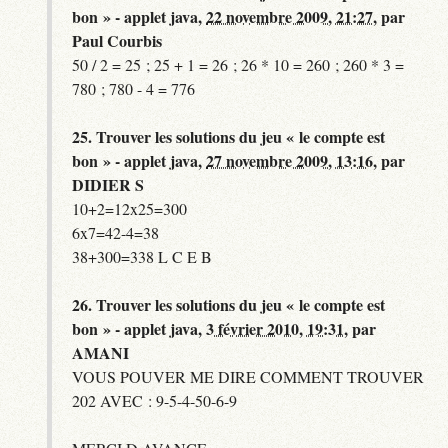
bon » - applet java,
22 novembre 2009, 21:27
,
par
Paul Courbis
50 / 2 = 25 ; 25 + 1 = 26 ; 26 * 10 = 260 ; 260 * 3 =
780 ; 780 - 4 = 776
25.
Trouver les solutions du jeu « le compte est
bon » - applet java,
27 novembre 2009, 13:16
,
par
DIDIER S
10+2=12x25=300
6x7=42-4=38
38+300=338 L C E B
26.
Trouver les solutions du jeu « le compte est
bon » - applet java,
3 février 2010, 19:31
,
par
AMANI
VOUS POUVER ME DIRE COMMENT TROUVER
202 AVEC : 9-5-4-50-6-9