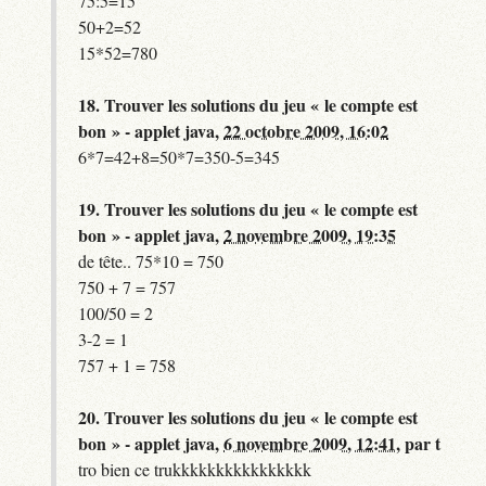
75:5=15
50+2=52
15*52=780
18.
Trouver les solutions du jeu « le compte est
bon » - applet java,
22 octobre 2009, 16:02
6*7=42+8=50*7=350-5=345
19.
Trouver les solutions du jeu « le compte est
bon » - applet java,
2 novembre 2009, 19:35
de tête.. 75*10 = 750
750 + 7 = 757
100/50 = 2
3-2 = 1
757 + 1 = 758
20.
Trouver les solutions du jeu « le compte est
bon » - applet java,
6 novembre 2009, 12:41
,
par
t
tro bien ce trukkkkkkkkkkkkkkkk