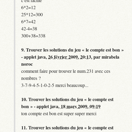
c est facille
6*2=12
25*12=300
6*7=42
42-4=38
300+38=338
9.
Trouver les solutions du jeu « le compte est bon »
- applet java,
26 février 2009, 20:13
,
par
mirabela
noroc
comment faire pour trouver le num.231 avec ces
nombres ?
3-7-9-4-5-1-0-2-5 merci beaucoup...
10.
Trouver les solutions du jeu « le compte est
bon » - applet java,
18 mars 2009, 09:19
ton compte est bon est super super merci
11.
Trouver les solutions du jeu « le compte est