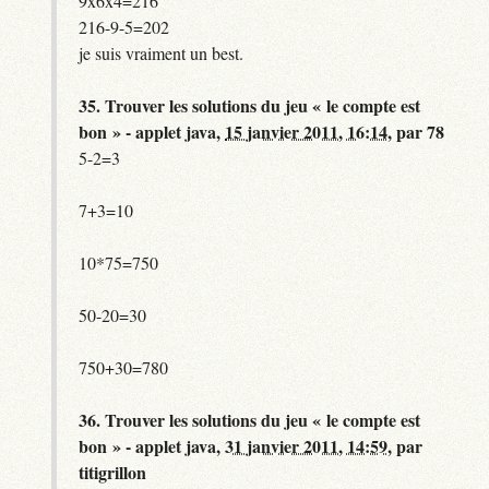
9x6x4=216
216-9-5=202
je suis vraiment un best.
35.
Trouver les solutions du jeu « le compte est
bon » - applet java,
15 janvier 2011, 16:14
,
par
78
5-2=3
7+3=10
10*75=750
50-20=30
750+30=780
36.
Trouver les solutions du jeu « le compte est
bon » - applet java,
31 janvier 2011, 14:59
,
par
titigrillon