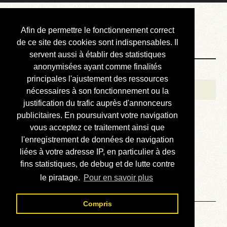
Courbis, « LE »
Afin de permettre le fonctionnement correct
Blog Officiel
de ce site des cookies sont indispensables. Il
servent aussi à établir des statistiques
anonymisées ayant comme finalités
Bienvenue
principales l'ajustement des ressources
Réalisations
nécessaires à son fonctionnement ou la
justification du trafic auprès d'annonceurs
Divers (et d’été)
publicitaires. En poursuivant votre navigation
vous acceptez ce traitement ainsi que
Annonces
l'enregistrement de données de navigation
Liens externes
liées à votre adresse IP, en particulier à des
fins statistiques, de debug et de lutte contre
Téléchargement
le piratage.
Pour en savoir plus
Contact
Compris
Charlie dans JPC N° 61