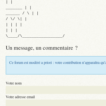
| |
_______ | |
______ / \ | |
/ \/ \| |
| | | |
| | |
\____/\_________________/
Un message, un commentaire ?
Ce forum est modéré a priori : votre contribution n’apparaîtra qu’
Votre nom
Votre adresse email