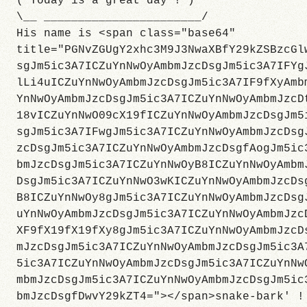
( Today is a great day ! )
\__ _______________________/
His name is <span class="base64"
title="PGNvZGUgY2xhc3M9J3NwaXBfY29kZSBzcGl
sgJm5ic3A7ICZuYnNwOyAmbmJzcDsgJm5ic3A7IFYg
lLi4uICZuYnNwOyAmbmJzcDsgJm5ic3A7IF9fXyAmb
YnNwOyAmbmJzcDsgJm5ic3A7ICZuYnNwOyAmbmJzcD
18vICZuYnNwO09cX19fICZuYnNwOyAmbmJzcDsgJm5
sgJm5ic3A7IFwgJm5ic3A7ICZuYnNwOyAmbmJzcDsg
zcDsgJm5ic3A7ICZuYnNwOyAmbmJzcDsgfAogJm5ic
bmJzcDsgJm5ic3A7ICZuYnNwOyB8ICZuYnNwOyAmbm
DsgJm5ic3A7ICZuYnNwO3wKICZuYnNwOyAmbmJzcDs
B8ICZuYnNwOy8gJm5ic3A7ICZuYnNwOyAmbmJzcDsg
uYnNwOyAmbmJzcDsgJm5ic3A7ICZuYnNwOyAmbmJzc
XF9fX19fX19fXy8gJm5ic3A7ICZuYnNwOyAmbmJzcD
mJzcDsgJm5ic3A7ICZuYnNwOyAmbmJzcDsgJm5ic3A
5ic3A7ICZuYnNwOyAmbmJzcDsgJm5ic3A7ICZuYnNw
mbmJzcDsgJm5ic3A7ICZuYnNwOyAmbmJzcDsgJm5ic
bmJzcDsgfDwvY29kZT4="></span>snake-bark' !