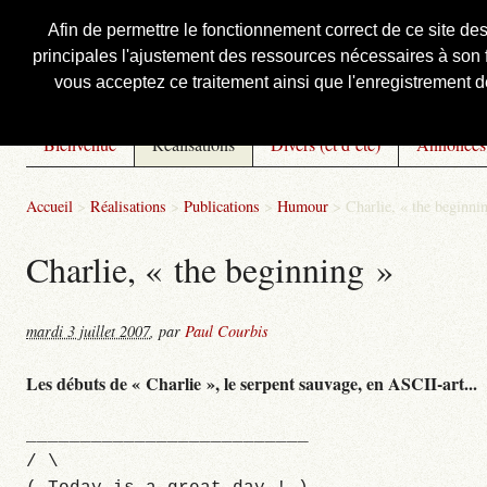
Afin de permettre le fonctionnement correct de ce site de
principales l'ajustement des ressources nécessaires à son f
Courbis, « LE » Blog Officiel
vous acceptez ce traitement ainsi que l'enregistrement de
Bienvenue
Réalisations
Divers (et d’été)
Annonces
Accueil
>
Réalisations
>
Publications
>
Humour
>
Charlie, « the beginni
Charlie, « the beginning »
mardi 3 juillet 2007
,
par
Paul Courbis
Les débuts de « Charlie », le serpent sauvage, en ASCII-art...
__________________________
/ \