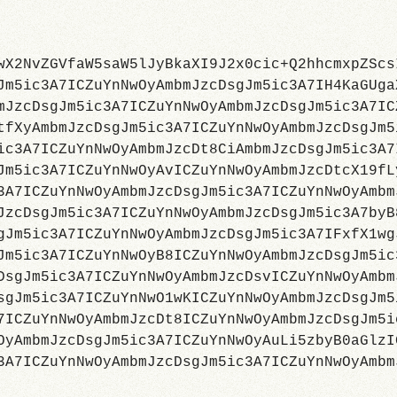
wX2NvZGVfaW5saW5lJyBkaXI9J2x0cic+Q2hhcmxpZScs
Jm5ic3A7ICZuYnNwOyAmbmJzcDsgJm5ic3A7IH4KaGUga
mJzcDsgJm5ic3A7ICZuYnNwOyAmbmJzcDsgJm5ic3A7IC
tfXyAmbmJzcDsgJm5ic3A7ICZuYnNwOyAmbmJzcDsgJm5
ic3A7ICZuYnNwOyAmbmJzcDt8CiAmbmJzcDsgJm5ic3A7
Jm5ic3A7ICZuYnNwOyAvICZuYnNwOyAmbmJzcDtcX19fL
3A7ICZuYnNwOyAmbmJzcDsgJm5ic3A7ICZuYnNwOyAmbm
JzcDsgJm5ic3A7ICZuYnNwOyAmbmJzcDsgJm5ic3A7byB
gJm5ic3A7ICZuYnNwOyAmbmJzcDsgJm5ic3A7IFxfX1wg
Jm5ic3A7ICZuYnNwOyB8ICZuYnNwOyAmbmJzcDsgJm5ic
DsgJm5ic3A7ICZuYnNwOyAmbmJzcDsvICZuYnNwOyAmbm
sgJm5ic3A7ICZuYnNwO1wKICZuYnNwOyAmbmJzcDsgJm5
7ICZuYnNwOyAmbmJzcDt8ICZuYnNwOyAmbmJzcDsgJm5i
OyAmbmJzcDsgJm5ic3A7ICZuYnNwOyAuLi5zbyB0aGlzI
3A7ICZuYnNwOyAmbmJzcDsgJm5ic3A7ICZuYnNwOyAmbm