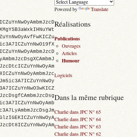
Powered by
Translate
Réalisations
ICZuYnNwOyAmbmJzcD
XMgYSB3aWxkIHNuYWt
ZuYnNwOyAvfFwKICZu
Publications
ic3A7ICZuYnNwO19fX
Ouvrages
ICZuYnNwOyAmbmJzcD
Articles
yAmbmJzcDsgXCAmbmJ
Humour
JzcDtcICZuYnNwOyAm
8ICZuYnNwOyAmbmJzc
Logiciels
Jm5ic3A7ICZuYnNwOy
3A7ICZuYnNwO3wKICZ
Dans la même rubrique
JzcDsgfCAmbmJzcDsg
ic3A7ICZuYnNwOyAmb
c3A7LyAmbmJzcDsgJm
Charlie dans JPC N° 65
GlzIGEKICZuYnNwOyA
Charlie dans JPC N° 64
JzcDt8ICZuYnNwOyAm
Charlie dans JPC N° 63
Charlie dans JPC N° 62