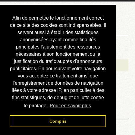
Courbis, « LE »
Afin de permettre le fonctionnement correct
Blog Officiel
de ce site des cookies sont indispensables. Il
servent aussi à établir des statistiques
anonymisées ayant comme finalités
Bienvenue
principales l'ajustement des ressources
Réalisations
nécessaires à son fonctionnement ou la
justification du trafic auprès d'annonceurs
Divers (et d’été)
publicitaires. En poursuivant votre navigation
vous acceptez ce traitement ainsi que
Annonces
l'enregistrement de données de navigation
Liens externes
liées à votre adresse IP, en particulier à des
fins statistiques, de debug et de lutte contre
Téléchargement
le piratage.
Pour en savoir plus
Contact
Compris
Les décimales de PI