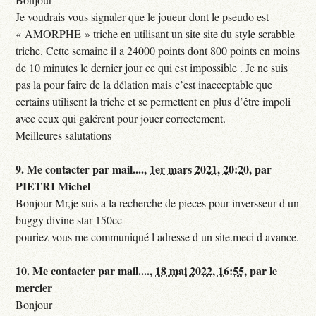
Je voudrais vous signaler que le joueur dont le pseudo est
« AMORPHE » triche en utilisant un site site du style scrabble
triche. Cette semaine il a 24000 points dont 800 points en moins
de 10 minutes le dernier jour ce qui est impossible . Je ne suis
pas la pour faire de la délation mais c’est inacceptable que
certains utilisent la triche et se permettent en plus d’être impoli
avec ceux qui galérent pour jouer correctement.
Meilleures salutations
9.
Me contacter par mail....,
1er mars 2021, 20:20
,
par
PIETRI Michel
Bonjour Mr,je suis a la recherche de pieces pour inversseur d un
buggy divine star 150cc
pouriez vous me communiqué l adresse d un site.meci d avance.
10.
Me contacter par mail....,
18 mai 2022, 16:55
,
par
le
mercier
Bonjour