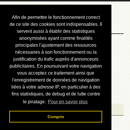
Courbis, « LE »
Afin de permettre le fonctionnement correct
Blog Officiel
de ce site des cookies sont indispensables. Il
servent aussi à établir des statistiques
anonymisées ayant comme finalités
Bienvenue
principales l'ajustement des ressources
Réalisations
nécessaires à son fonctionnement ou la
justification du trafic auprès d'annonceurs
Divers (et d’été)
publicitaires. En poursuivant votre navigation
vous acceptez ce traitement ainsi que
Annonces
l'enregistrement de données de navigation
Liens externes
liées à votre adresse IP, en particulier à des
fins statistiques, de debug et de lutte contre
Téléchargement
le piratage.
Pour en savoir plus
Contact
Compris
Me contacter par mail....