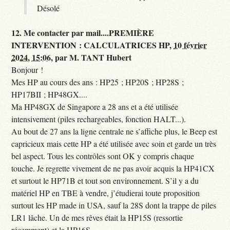
Désolé
12.
Me contacter par mail....PREMIÈRE
INTERVENTION : CALCULATRICES HP,
10 février
2024, 15:06
,
par
M. TANT Hubert
Bonjour !
Mes HP au cours des ans : HP25 ; HP20S ; HP28S ;
HP17BII ; HP48GX....
Ma HP48GX de Singapore a 28 ans et a été utilisée
intensivement (piles rechargeables, fonction HALT...).
Au bout de 27 ans la ligne centrale ne s’affiche plus, le Beep est
capricieux mais cette HP a été utilisée avec soin et garde un très
bel aspect. Tous les contrôles sont OK y compris chaque
touche. Je regrette vivement de ne pas avoir acquis la HP41CX
et surtout le HP71B et tout son environnement. S’il y a du
matériel HP en TBE à vendre, j’étudierai toute proposition
surtout les HP made in USA, sauf la 28S dont la trappe de piles
LR1 lâche. Un de mes rêves était la HP15S (ressortie
récemment) et la HP16S.