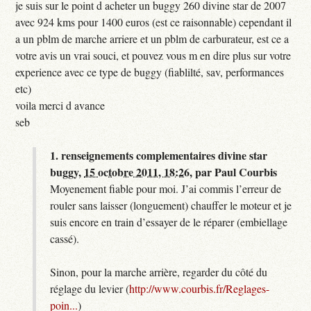
je suis sur le point d acheter un buggy 260 divine star de 2007
avec 924 kms pour 1400 euros (est ce raisonnable) cependant il
a un pblm de marche arriere et un pblm de carburateur, est ce a
votre avis un vrai souci, et pouvez vous m en dire plus sur votre
experience avec ce type de buggy (fiablilté, sav, performances
etc)
voila merci d avance
seb
1.
renseignements complementaires divine star
buggy,
15 octobre 2011, 18:26
,
par
Paul Courbis
Moyenement fiable pour moi. J’ai commis l’erreur de
rouler sans laisser (longuement) chauffer le moteur et je
suis encore en train d’essayer de le réparer (embiellage
cassé).
Sinon, pour la marche arrière, regarder du côté du
réglage du levier (
http://www.courbis.fr/Reglages-
poin...
)