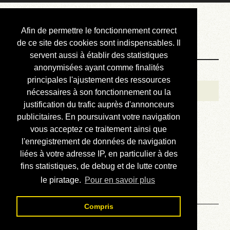
Courbis, « LE »
Afin de permettre le fonctionnement correct
Blog Officiel
de ce site des cookies sont indispensables. Il
servent aussi à établir des statistiques
anonymisées ayant comme finalités
Bienvenue
principales l'ajustement des ressources
Réalisations
nécessaires à son fonctionnement ou la
justification du trafic auprès d'annonceurs
Divers (et d’été)
publicitaires. En poursuivant votre navigation
vous acceptez ce traitement ainsi que
Annonces
l'enregistrement de données de navigation
Liens externes
liées à votre adresse IP, en particulier à des
fins statistiques, de debug et de lutte contre
Téléchargement
le piratage.
Pour en savoir plus
Contact
Compris
Motus de 7 lettres