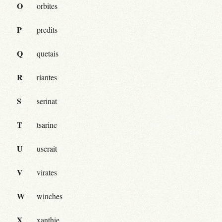
O
orbites
P
predits
Q
quetais
R
riantes
S
serinat
T
tsarine
U
userait
V
virates
W
winches
X
xanthie