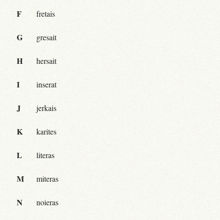
F
fretais
G
gresait
H
hersait
I
inserat
J
jerkais
K
karites
L
literas
M
miteras
N
noieras