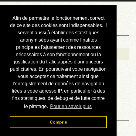
Courbis, « LE »
Afin de permettre le fonctionnement correct
Blog Officiel
de ce site des cookies sont indispensables. Il
servent aussi à établir des statistiques
anonymisées ayant comme finalités
Bienvenue
principales l'ajustement des ressources
Réalisations
nécessaires à son fonctionnement ou la
justification du trafic auprès d'annonceurs
Divers (et d’été)
publicitaires. En poursuivant votre navigation
vous acceptez ce traitement ainsi que
Annonces
l'enregistrement de données de navigation
Liens externes
liées à votre adresse IP, en particulier à des
fins statistiques, de debug et de lutte contre
Téléchargement
le piratage.
Pour en savoir plus
Contact
Compris
Restaurer le contenu des