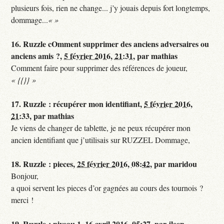
plusieurs fois, rien ne change... j’y jouais depuis fort longtemps,
dommage...
« »
16.
Ruzzle cOmment supprimer des anciens adversaires ou
anciens amis ?,
5 février 2016, 21:31
,
par
mathias
Comment faire pour supprimer des références de joueur,
{{}}
17.
Ruzzle : récupérer mon identifiant,
5 février 2016,
21:33
,
par
mathias
Je viens de changer de tablette, je ne peux récupérer mon
ancien identifiant que j’utilisais sur RUZZEL Dommage,
18.
Ruzzle : pieces,
25 février 2016, 08:42
,
par
maridou
Bonjour,
a quoi servent les pieces d’or gagnées au cours des tournois ?
merci !
19.
Ruzzle : niveau 1,
16 avril 2016, 05:27
,
par
jleen