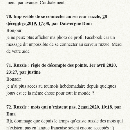
merci par avance. Cordialement
70.
Impossible de se connecter au serveur ruzzle,
28
décembre 2019, 17:08
,
par
Dauvergne Dom
Bonjour
je ne peux plus afficher ma photo de profil Facebook car un
message dit impossible de se connecter au serveur ruzzle. Merci
de votre aide
71.
Ruzzle : règle de décompte des points,
1er avril 2020,
23:27
,
par
justine
Bonsoir
je n’ai plus accès au tournois hebdomadaire depuis quelques
jours est ce la même chose pour tout le monde ?
72.
Ruzzle : mots qui n’existent pas,
2 mai 2020, 10:18
,
par
Ema
Bjr, dommage que depuis le temps qu’existe ruzzle des mots qui
n’existent pas en langue française soient encore acceptés :’(