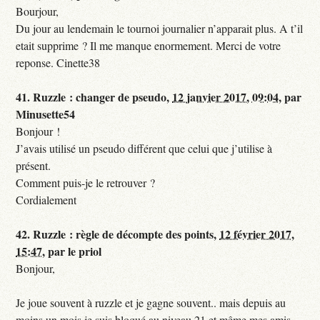
Bourjour,
Du jour au lendemain le tournoi journalier n’apparait plus. A t’il
etait supprime ? Il me manque enormement. Merci de votre
reponse. Cinette38
41.
Ruzzle : changer de pseudo,
12 janvier 2017, 09:04
,
par
Minusette54
Bonjour !
J’avais utilisé un pseudo différent que celui que j’utilise à
présent.
Comment puis-je le retrouver ?
Cordialement
42.
Ruzzle : règle de décompte des points,
12 février 2017,
15:47
,
par
le priol
Bonjour,
Je joue souvent à ruzzle et je gagne souvent.. mais depuis au
moins un mois je suis bloqué au niveau 21 et même mes amis