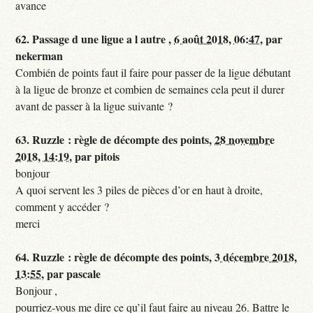
avance
62.
Passage d une ligue a l autre ,
6 août 2018, 06:47
,
par
nekerman
Combién de points faut il faire pour passer de la ligue débutant
à la ligue de bronze et combien de semaines cela peut il durer
avant de passer à la ligue suivante ?
63.
Ruzzle : règle de décompte des points,
28 novembre
2018, 14:19
,
par
pitois
bonjour
A quoi servent les 3 piles de pièces d’or en haut à droite,
comment y accéder ?
merci
64.
Ruzzle : règle de décompte des points,
3 décembre 2018,
13:55
,
par
pascale
Bonjour ,
pourriez-vous me dire ce qu’il faut faire au niveau 26. Battre le