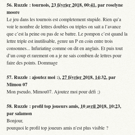
56.
Ruzzle : tournois,
23 février 2018, 00:41
,
par
roselyne
moore
Le jeu dans les tournois est completement stupide. Rien qu’a
voir le nombre de lettres doubles ou triples on sait a l’avance
que c’est la peine ou pas de se battre. Le pompon c’est quand la
lettre triple est inutilisable, genre un P en coin entre trois
consonnes... Infuriating comme on dit en anglais. Et puis tout
d’un coup et rarement on a je ne sais combien de lettres pour
faire des points. Dommage
57.
Ruzzle : ajoutez moi :),
27 février 2018, 14:32
,
par
Mimou 07
Mon pseudo, Mimou07. Ajoutez moi pour défi ;)
58.
Ruzzle : profil top joueurs amis,
10 avril 2018, 10:23
,
par
salamon
Bonjour,
pourquoi le profil top joueurs amis n’est plus visible ?