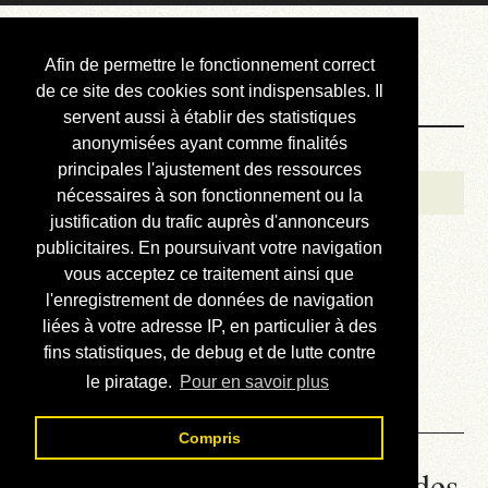
Courbis, « LE »
Afin de permettre le fonctionnement correct
Blog Officiel
de ce site des cookies sont indispensables. Il
servent aussi à établir des statistiques
anonymisées ayant comme finalités
Bienvenue
principales l'ajustement des ressources
Réalisations
nécessaires à son fonctionnement ou la
justification du trafic auprès d'annonceurs
Divers (et d’été)
publicitaires. En poursuivant votre navigation
vous acceptez ce traitement ainsi que
Annonces
l'enregistrement de données de navigation
Liens externes
liées à votre adresse IP, en particulier à des
fins statistiques, de debug et de lutte contre
Téléchargement
le piratage.
Pour en savoir plus
Contact
Compris
Ruzzle : règle de décompte des