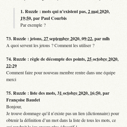
1.
Ruzzle : mots qui n’existent pas,
2 mai 2020,
19:50
,
par
Paul Courbis
Par exemple ?
73.
Ruzzle : jetons,
27 septembre 2020, 09:22
,
par
mlh
A quoi servent les jetons ? Comment les utiliser ?
74.
Ruzzle : règle de décompte des points,
25 octobre 2020,
22:29
Comment faire pour nouveau membre rentre dans une équipe
merci
75.
Ruzzle : liste des mots,
31 octobre 2020, 16:50
,
par
Françoise Baudet
Bonjour,
Je trouve dommage qu’il n’existe pas un lien (dictionnaire) pour
obtenir la définition d’un mot dans la liste de tous les mots, ce
qui rendrait le jeu encore plus éducatif !