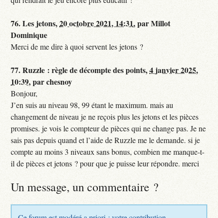
76.
Les jetons,
20 octobre 2021, 14:31
,
par
Millot
Dominique
Merci de me dire à quoi servent les jetons ?
77.
Ruzzle : règle de décompte des points,
4 janvier 2025,
10:39
,
par
chesnoy
Bonjour,
J’en suis au niveau 98, 99 étant le maximum. mais au
changement de niveau je ne reçois plus les jetons et les pièces
promises. je vois le compteur de pièces qui ne change pas. Je ne
sais pas depuis quand et l’aide de Ruzzle me le demande. si je
compte au moins 3 niveaux sans bonus, combien me manque-t-
il de pièces et jetons ? pour que je puisse leur répondre. merci
Un message, un commentaire ?
Ce forum est modéré a priori : votre contribution