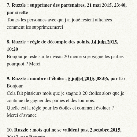
7.
Ruzzle : supprimer des partenaires,
21 mai 2015, 23:40
,
par
sirette
Toutes les personnes avec qui j ai joué restent affichées
comment les supprimer.merci
8.
Ruzzle : règle de décompte des points,
14 juin 2015,
10:20
Bonjour je reste sur le niveau 20 même si je gagne les parties
pourquoi ? Merci
9.
Ruzzle : nombre d’étoiles ,
5 juillet 2015, 08:06
,
par
Lo
Bonjour,
Cela fait plusieurs mois que je stagne à 20 étoiles alors que je
continue de gagner des parties et des tournois.
Quelle est la règle pour les étoiles et comment évoluer ?
Merci d’avance
10.
Ruzzle : mots qui ne se valident pas,
2 octobre 2015,
20:47
,
par
Romzin