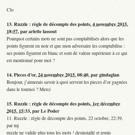
Clo
13.
Ruzzle : règle de décompte des points,
4 novembre 2015,
18:57
,
par
arlette lassout
Pourquoi certains mots ne sont pas comptabilisés alors que les
points figurent en noir et que mon adversaire les comptabilise :
ses points figurent en blanc et sont de valeur supérieure à ce qui
est mentionné pour moi ?
14.
Pieces d’or,
24 novembre 2015, 08:40
,
par
gindaglan
Bonjour, j’aimerais savoir à quoi servent les pieces d’or gagnées
dans le tournoi ? Merci
15.
Ruzzle : règle de décompte des points,
1er décembre
2015, 15:33
,
par
Le Poder
11. Ruzzle : règle de décompte des points, 22 octobre, 22:39,
par mj
ruzzle ne valide plus tous les mots ! desinstallé et remis