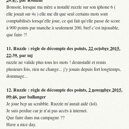
Bonsoir, lorsque ma mère a installé ruzzle sur son iphone 6 (
elle jouait sur 4s ) elle me dit que seul certains mots sont
comptabilisés lorsqu’elle joue, ce qui fait qu’elle passe de score
à 900 points par manche à seulement 200, bref c’est injouable,
que faire ?!
11.
Ruzzle : règle de décompte des points,
22 octobre 2015,
22:39
,
par
mj
ruzzle ne valide plus tous les mots ! desinstallé et remis
plusieurs fois, rien ne change... j’y jouais depuis fort longtemps,
dommage...
12.
Ruzzle : règle de décompte des points,
2 novembre 2015,
09:46
,
par
ballanger
Je joue bcp au scrabble. Ruzzle m’aurait aidé (lol).
Je suis perdue car je n’ai pas accès à internet.
Que faire dans ma campagne ??
Have a nice day.