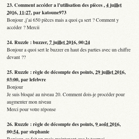
23.
Comment accéder a l’utilisation des pièces ,
4 juillet
2016, 11:27
,
par
katoune973
Bonjour ,j’ai 650 pièces mais a quoi ça sert ? Comment y
accéder ? Mercii
24.
Ruzzle : buzzer,
7 juillet 2016, 00:24
Bonjour a quoi sert le buzzer en haut des parties avec un chiffre
devant ??
25.
Ruzzle : règle de décompte des points,
29 juillet 2016,
03:00
,
par
lefebvre
Bonjour
Je suis bloqué au niveau 20. Comment dois-je procéder pour
augmenter mon niveau
Merci pour votre réponse
26.
Ruzzle : règle de décompte des points,
9 août 2016,
00:54
,
par
stephanie
Bonjour, ça fait un mois maintenant que le tournoi