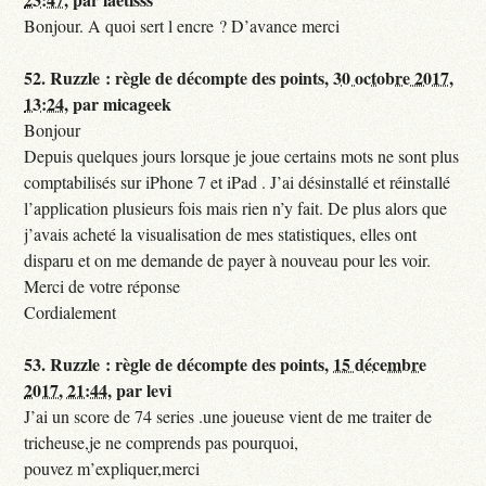
Bonjour. A quoi sert l encre ? D’avance merci
52.
Ruzzle : règle de décompte des points,
30 octobre 2017,
13:24
,
par
micageek
Bonjour
Depuis quelques jours lorsque je joue certains mots ne sont plus
comptabilisés sur iPhone 7 et iPad . J’ai désinstallé et réinstallé
l’application plusieurs fois mais rien n’y fait. De plus alors que
j’avais acheté la visualisation de mes statistiques, elles ont
disparu et on me demande de payer à nouveau pour les voir.
Merci de votre réponse
Cordialement
53.
Ruzzle : règle de décompte des points,
15 décembre
2017, 21:44
,
par
levi
J’ai un score de 74 series .une joueuse vient de me traiter de
tricheuse,je ne comprends pas pourquoi,
pouvez m’expliquer,merci