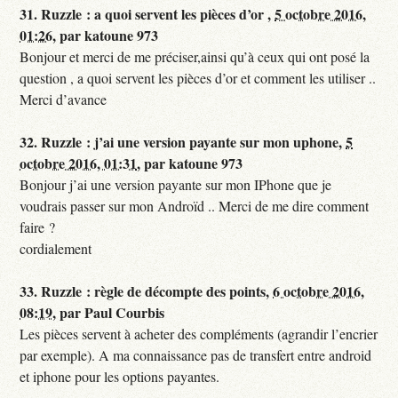
31.
Ruzzle : a quoi servent les pièces d’or ,
5 octobre 2016,
01:26
,
par
katoune 973
Bonjour et merci de me préciser,ainsi qu’à ceux qui ont posé la
question , a quoi servent les pièces d’or et comment les utiliser ..
Merci d’avance
32.
Ruzzle : j’ai une version payante sur mon uphone,
5
octobre 2016, 01:31
,
par
katoune 973
Bonjour j’ai une version payante sur mon IPhone que je
voudrais passer sur mon Androïd .. Merci de me dire comment
faire ?
cordialement
33.
Ruzzle : règle de décompte des points,
6 octobre 2016,
08:19
,
par
Paul Courbis
Les pièces servent à acheter des compléments (agrandir l’encrier
par exemple). A ma connaissance pas de transfert entre android
et iphone pour les options payantes.