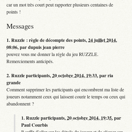
car un mot très court peut rapporter plusieurs centaines de
points !
Messages
1.
Ruzzle : règle de décompte des points,
24 juillet 2014,
08:06
,
par
dupuis jean pierre
pouvez vous me donner la régle du jeu RUZZLE.
Remerciements anticipés.
2.
Ruzzle participants,
20 octobre 2014, 19:33
,
par
ria
grande
Comment supprimer les participants qui encombrent ma liste de
joueurs notamment ceux qui laissent courir le temps ou ceux qui
abandonnent ?
1.
Ruzzle participants,
20 octobre 2014, 19:35
,
par
Paul Courbis
Il suffit d’aller sur les détails du joueur et de cliquer sur