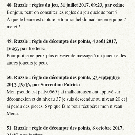
48.
Ruzzle : règles du jeu,
31 juillet 2017, 09:23
,
par
celine
Bonjour, peut-on consulter les regles du jeu quelque part ?
À quelle heure est clôturé le tournoi hebdomadaire en équipe ?
merci !
49.
Ruzzle : règle de décompte des points,
4 août 2017,
16:57
,
par
frederic
Pourquoi je ne peux plus envoyer de message à un joueur et les
autres joueurs je peux
50.
Ruzzle : règle de décompte des points,
27 septembre
2017, 19:16
,
par
Sorrentino Patricia
Mon pseudo est patty0569 j ai malheureusement appuyé sur
déconnexion et du niveau 37 je suis descendue au niveau 20 et j
ai perdu des pièces. Svp que faire pour récupérer mon niveau.
Merci.
51.
Ruzzle : règle de décompte des points,
6 octobre 2017,
23:47
,
par
laetisss