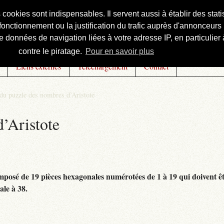
s cookies sont indispensables. Il servent aussi à établir des st
onctionnement ou la justification du trafic auprès d'annonceurs 
 données de navigation liées à votre adresse IP, en particulier à
contre le piratage.
Pour en savoir plus
Liens externes
Téléchargement
Contact
 du puzzle des nombres d’Aristote
’Aristote
posé de 19 pièces hexagonales numérotées de 1 à 19 qui doivent êtr
le à 38.