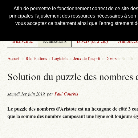
Afin de permettre le fonctionnement correct de ce site de
principales l'ajustement des ressources nécessaires à son f
Courbis, « LE » Blog Officiel
vous acceptez ce traitement ainsi que l'enregistrement de
Bienvenue
Réalisations
Divers (et d’été)
Annonces
Accueil
>
Réalisations
>
Logiciels
>
Jeux de l’esprit
>
Divers
>
Solution
Solution du puzzle des nombres d
samedi 1er juin 2019
,
par
Paul Courbis
Le puzzle des nombres d’Aristote est un hexagone de côté 3 com
que la somme des nombre composant une ligne soit toujours éga