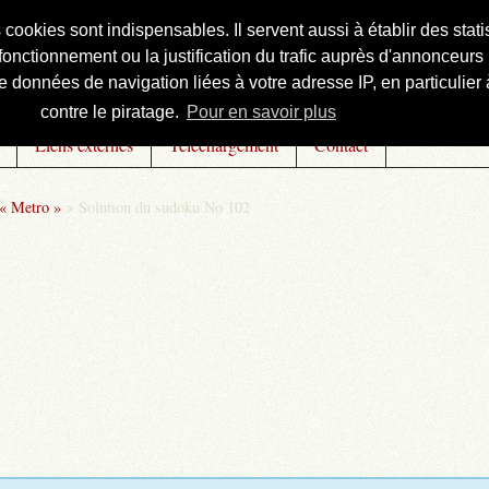
s cookies sont indispensables. Il servent aussi à établir des st
onctionnement ou la justification du trafic auprès d'annonceurs 
 données de navigation liées à votre adresse IP, en particulier à
contre le piratage.
Pour en savoir plus
Liens externes
Téléchargement
Contact
 « Metro »
>
Solution du sudoku No 102