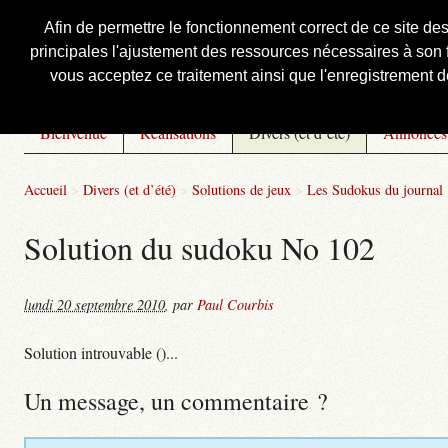
Afin de permettre le fonctionnement correct de ce site de
principales l'ajustement des ressources nécessaires à son f
Courbis, « LE » Blog Officiel
vous acceptez ce traitement ainsi que l'enregistrement de
Bienvenue
Réalisations
Divers (et d’été)
Annonces
Accueil
>
Divers (et d’été)
>
Solutions de jeux
>
Les Sudokus du journal
Solution du sudoku No 102
lundi 20 septembre 2010
,
par
Paul Courbis
Solution introuvable ()...
Un message, un commentaire ?