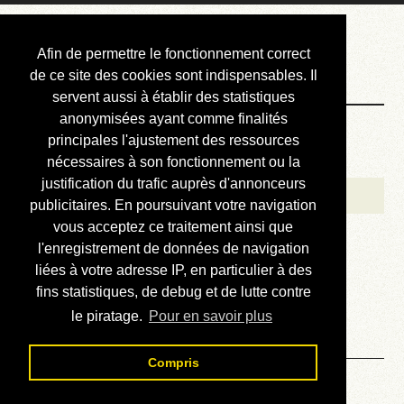
Courbis, « LE »
Afin de permettre le fonctionnement correct
Blog Officiel
de ce site des cookies sont indispensables. Il
servent aussi à établir des statistiques
anonymisées ayant comme finalités
Bienvenue
principales l'ajustement des ressources
Réalisations
nécessaires à son fonctionnement ou la
justification du trafic auprès d'annonceurs
Divers (et d’été)
publicitaires. En poursuivant votre navigation
vous acceptez ce traitement ainsi que
Annonces
l'enregistrement de données de navigation
Liens externes
liées à votre adresse IP, en particulier à des
fins statistiques, de debug et de lutte contre
Téléchargement
le piratage.
Pour en savoir plus
Contact
Compris
Solution du sudoku No 997