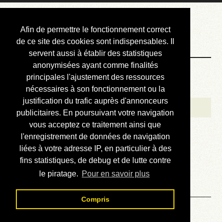
Courbis, « LE »
Afin de permettre le fonctionnement correct
Blog Officiel
de ce site des cookies sont indispensables. Il
servent aussi à établir des statistiques
anonymisées ayant comme finalités
Bienvenue
principales l'ajustement des ressources
Réalisations
nécessaires à son fonctionnement ou la
justification du trafic auprès d'annonceurs
Divers (et d’été)
publicitaires. En poursuivant votre navigation
vous acceptez ce traitement ainsi que
Annonces
l'enregistrement de données de navigation
Liens externes
liées à votre adresse IP, en particulier à des
fins statistiques, de debug et de lutte contre
Téléchargement
le piratage.
Pour en savoir plus
Contact
Compris
Solution du sudoku No 108