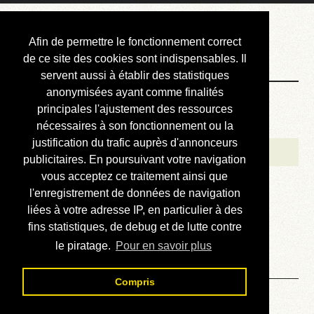
Courbis, « LE »
Afin de permettre le fonctionnement correct
Blog Officiel
de ce site des cookies sont indispensables. Il
servent aussi à établir des statistiques
anonymisées ayant comme finalités
Bienvenue
principales l'ajustement des ressources
Réalisations
nécessaires à son fonctionnement ou la
justification du trafic auprès d'annonceurs
Divers (et d’été)
publicitaires. En poursuivant votre navigation
vous acceptez ce traitement ainsi que
Annonces
l'enregistrement de données de navigation
Liens externes
liées à votre adresse IP, en particulier à des
fins statistiques, de debug et de lutte contre
Téléchargement
le piratage.
Pour en savoir plus
Contact
Compris
Solution du sudoku No 111