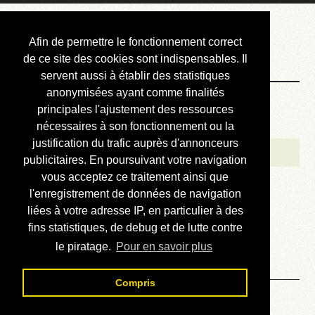
Courbis, « LE »
Afin de permettre le fonctionnement correct
Blog Officiel
de ce site des cookies sont indispensables. Il
servent aussi à établir des statistiques
anonymisées ayant comme finalités
Bienvenue
principales l'ajustement des ressources
Réalisations
nécessaires à son fonctionnement ou la
justification du trafic auprès d'annonceurs
Divers (et d’été)
publicitaires. En poursuivant votre navigation
vous acceptez ce traitement ainsi que
Annonces
l'enregistrement de données de navigation
Liens externes
liées à votre adresse IP, en particulier à des
fins statistiques, de debug et de lutte contre
Téléchargement
le piratage.
Pour en savoir plus
Contact
Compris
Solution du sudoku No 150