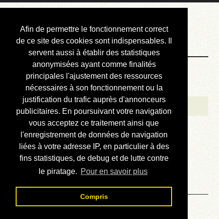
Courbis, « LE »
Afin de permettre le fonctionnement correct
Blog Officiel
de ce site des cookies sont indispensables. Il
servent aussi à établir des statistiques
anonymisées ayant comme finalités
Bienvenue
principales l'ajustement des ressources
Réalisations
nécessaires à son fonctionnement ou la
justification du trafic auprès d'annonceurs
Divers (et d’été)
publicitaires. En poursuivant votre navigation
vous acceptez ce traitement ainsi que
Annonces
l'enregistrement de données de navigation
Liens externes
liées à votre adresse IP, en particulier à des
fins statistiques, de debug et de lutte contre
Téléchargement
le piratage.
Pour en savoir plus
Contact
Compris
Solution du sudoku No 158