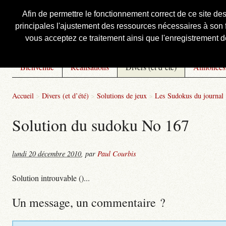
Afin de permettre le fonctionnement correct de ce site de
principales l'ajustement des ressources nécessaires à son f
Courbis, « LE » Blog Officiel
vous acceptez ce traitement ainsi que l'enregistrement de
Bienvenue
Réalisations
Divers (et d’été)
Annonces
Accueil
>
Divers (et d’été)
>
Solutions de jeux
>
Les Sudokus du journal
Solution du sudoku No 167
lundi 20 décembre 2010
,
par
Paul Courbis
Solution introuvable ()...
Un message, un commentaire ?