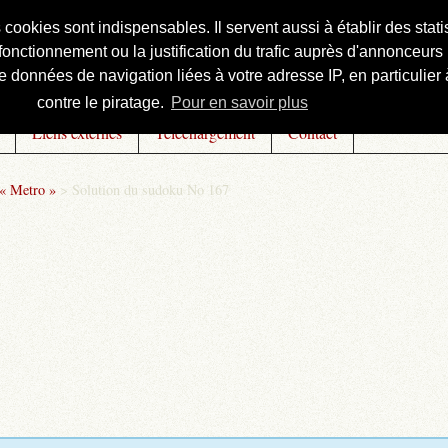
s cookies sont indispensables. Il servent aussi à établir des st
onctionnement ou la justification du trafic auprès d'annonceurs 
 données de navigation liées à votre adresse IP, en particulier à
contre le piratage.
Pour en savoir plus
Liens externes
Téléchargement
Contact
 « Metro »
>
Solution du sudoku No 167