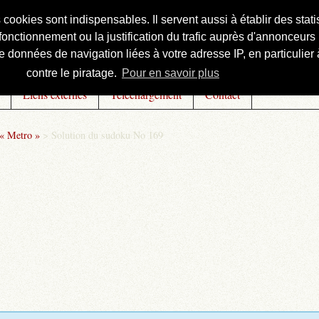
s cookies sont indispensables. Il servent aussi à établir des st
onctionnement ou la justification du trafic auprès d'annonceurs 
 données de navigation liées à votre adresse IP, en particulier à
contre le piratage.
Pour en savoir plus
Liens externes
Téléchargement
Contact
 « Metro »
>
Solution du sudoku No 169