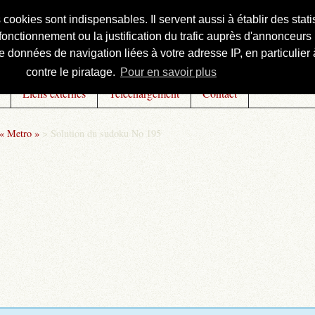
s cookies sont indispensables. Il servent aussi à établir des st
onctionnement ou la justification du trafic auprès d'annonceurs 
 données de navigation liées à votre adresse IP, en particulier à
contre le piratage.
Pour en savoir plus
Liens externes
Téléchargement
Contact
 « Metro »
>
Solution du sudoku No 195