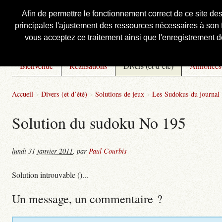
Afin de permettre le fonctionnement correct de ce site de
principales l'ajustement des ressources nécessaires à son f
Courbis, « LE » Blog Officiel
vous acceptez ce traitement ainsi que l'enregistrement de
Bienvenue
Réalisations
Divers (et d’été)
Annonces
Accueil
>
Divers (et d’été)
>
Solutions de jeux
>
Les Sudokus du journal
Solution du sudoku No 195
lundi 31 janvier 2011
,
par
Paul Courbis
Solution introuvable ()...
Un message, un commentaire ?