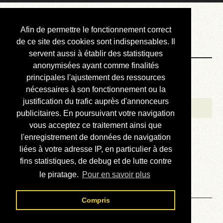
Courbis, « LE »
Afin de permettre le fonctionnement correct
Blog Officiel
de ce site des cookies sont indispensables. Il
servent aussi à établir des statistiques
anonymisées ayant comme finalités
Bienvenue
principales l'ajustement des ressources
Réalisations
nécessaires à son fonctionnement ou la
justification du trafic auprès d'annonceurs
Divers (et d’été)
publicitaires. En poursuivant votre navigation
vous acceptez ce traitement ainsi que
Annonces
l'enregistrement de données de navigation
Liens externes
liées à votre adresse IP, en particulier à des
fins statistiques, de debug et de lutte contre
Téléchargement
le piratage.
Pour en savoir plus
Contact
Compris
Solution du sudoku No 2