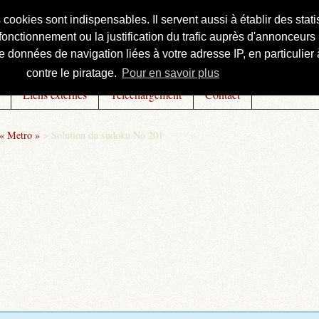
s cookies sont indispensables. Il servent aussi à établir des st
onctionnement ou la justification du trafic auprès d'annonceurs 
 données de navigation liées à votre adresse IP, en particulier à
contre le piratage.
Pour en savoir plus
Liens externes
Téléchargement
Contact
 « Metro »
>
Solution du sudoku No 201