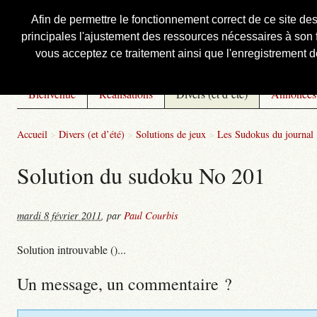
Afin de permettre le fonctionnement correct de ce site de
principales l'ajustement des ressources nécessaires à son f
Courbis, « LE » Blog Officiel
vous acceptez ce traitement ainsi que l'enregistrement de
Bienvenue
Réalisations
Divers (et d’été)
Annonces
Accueil
>
Divers (et d’été)
>
Solutions de jeux
>
Les Sudokus du journal
Solution du sudoku No 201
mardi 8 février 2011
,
par
Paul Courbis
Solution introuvable ()...
Un message, un commentaire ?