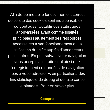
Courbis, « LE »
Afin de permettre le fonctionnement correct
Blog Officiel
de ce site des cookies sont indispensables. Il
servent aussi à établir des statistiques
anonymisées ayant comme finalités
Bienvenue
principales l'ajustement des ressources
Réalisations
nécessaires à son fonctionnement ou la
justification du trafic auprès d'annonceurs
Divers (et d’été)
publicitaires. En poursuivant votre navigation
vous acceptez ce traitement ainsi que
Annonces
l'enregistrement de données de navigation
Liens externes
liées à votre adresse IP, en particulier à des
fins statistiques, de debug et de lutte contre
Téléchargement
le piratage.
Pour en savoir plus
Contact
Compris
Solution du sudoku No 230