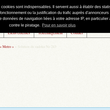
s cookies sont indispensables. Il servent aussi à établir des st
onctionnement ou la justification du trafic auprès d'annonceurs 
 données de navigation liées à votre adresse IP, en particulier à
contre le piratage.
Pour en savoir plus
Liens externes
Téléchargement
Contact
 « Metro »
>
Solution du sudoku No 243