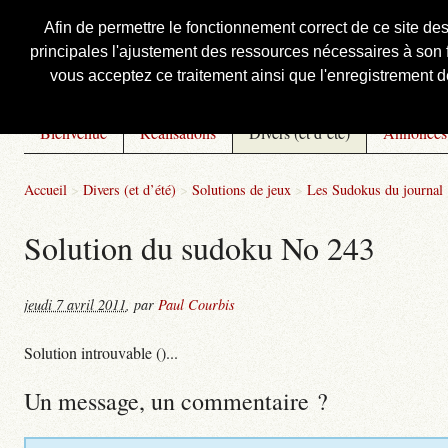
Afin de permettre le fonctionnement correct de ce site de
principales l'ajustement des ressources nécessaires à son f
Courbis, « LE » Blog Officiel
vous acceptez ce traitement ainsi que l'enregistrement de
Bienvenue
Réalisations
Divers (et d’été)
Annonces
Accueil
>
Divers (et d’été)
>
Solutions de jeux
>
Les Sudokus du journal
Solution du sudoku No 243
jeudi 7 avril 2011
,
par
Paul Courbis
Solution introuvable ()...
Un message, un commentaire ?