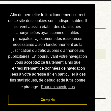
Courbis, « LE »
Afin de permettre le fonctionnement correct
Blog Officiel
de ce site des cookies sont indispensables. Il
servent aussi à établir des statistiques
anonymisées ayant comme finalités
Bienvenue
principales l'ajustement des ressources
Réalisations
nécessaires à son fonctionnement ou la
justification du trafic auprès d'annonceurs
Divers (et d’été)
publicitaires. En poursuivant votre navigation
vous acceptez ce traitement ainsi que
Annonces
l'enregistrement de données de navigation
Liens externes
liées à votre adresse IP, en particulier à des
fins statistiques, de debug et de lutte contre
Téléchargement
le piratage.
Pour en savoir plus
Contact
Compris
Solution du sudoku No 244