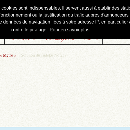
s cookies sont indispensables. Il servent aussi à établir des st
onctionnement ou la justification du trafic auprès d'annonceurs 
 données de navigation liées à votre adresse IP, en particulier à
contre le piratage.
Pour en savoir plus
Liens externes
Téléchargement
Contact
 « Metro »
>
Solution du sudoku No 257