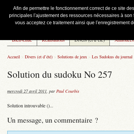
Afin de permettre le fonctionnement correct de ce site de
principales l'ajustement des ressources nécessaires à son f
Courbis, « LE » Blog Officiel
vous acceptez ce traitement ainsi que l'enregistrement de
Bienvenue
Réalisations
Divers (et d’été)
Annonces
Accueil
>
Divers (et d’été)
>
Solutions de jeux
>
Les Sudokus du journal
Solution du sudoku No 257
mercredi 27 avril 2011
,
par
Paul Courbis
Solution introuvable ()...
Un message, un commentaire ?