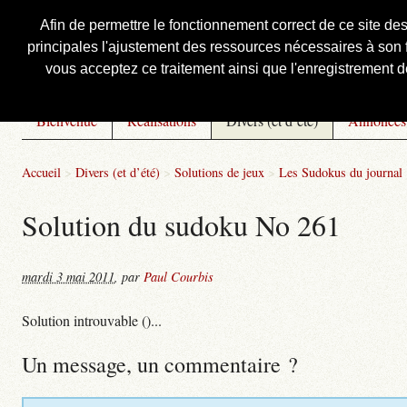
Afin de permettre le fonctionnement correct de ce site de
principales l'ajustement des ressources nécessaires à son f
Courbis, « LE » Blog Officiel
vous acceptez ce traitement ainsi que l'enregistrement de
Bienvenue
Réalisations
Divers (et d’été)
Annonces
Accueil
>
Divers (et d’été)
>
Solutions de jeux
>
Les Sudokus du journal
Solution du sudoku No 261
mardi 3 mai 2011
,
par
Paul Courbis
Solution introuvable ()...
Un message, un commentaire ?