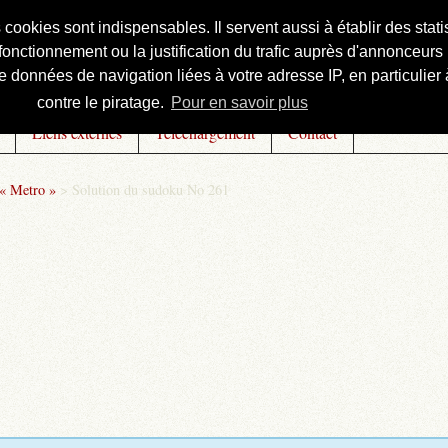
s cookies sont indispensables. Il servent aussi à établir des st
onctionnement ou la justification du trafic auprès d'annonceurs 
 données de navigation liées à votre adresse IP, en particulier à
contre le piratage.
Pour en savoir plus
Liens externes
Téléchargement
Contact
 « Metro »
>
Solution du sudoku No 261