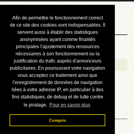
Courbis, « LE »
Afin de permettre le fonctionnement correct
Blog Officiel
de ce site des cookies sont indispensables. Il
servent aussi à établir des statistiques
anonymisées ayant comme finalités
Bienvenue
principales l'ajustement des ressources
Réalisations
nécessaires à son fonctionnement ou la
justification du trafic auprès d'annonceurs
Divers (et d’été)
publicitaires. En poursuivant votre navigation
vous acceptez ce traitement ainsi que
Annonces
l'enregistrement de données de navigation
Liens externes
liées à votre adresse IP, en particulier à des
fins statistiques, de debug et de lutte contre
Téléchargement
le piratage.
Pour en savoir plus
Contact
Compris
Solution du sudoku No 266