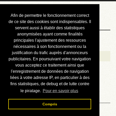
Courbis, « LE »
Afin de permettre le fonctionnement correct
Blog Officiel
de ce site des cookies sont indispensables. Il
servent aussi à établir des statistiques
anonymisées ayant comme finalités
Bienvenue
principales l'ajustement des ressources
Réalisations
nécessaires à son fonctionnement ou la
justification du trafic auprès d'annonceurs
Divers (et d’été)
publicitaires. En poursuivant votre navigation
vous acceptez ce traitement ainsi que
Annonces
l'enregistrement de données de navigation
Liens externes
liées à votre adresse IP, en particulier à des
fins statistiques, de debug et de lutte contre
Téléchargement
le piratage.
Pour en savoir plus
Contact
Compris
Solution du sudoku No 279