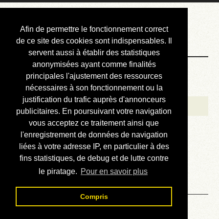
Courbis, « LE »
Afin de permettre le fonctionnement correct
Blog Officiel
de ce site des cookies sont indispensables. Il
servent aussi à établir des statistiques
anonymisées ayant comme finalités
Bienvenue
principales l'ajustement des ressources
Réalisations
nécessaires à son fonctionnement ou la
justification du trafic auprès d'annonceurs
Divers (et d’été)
publicitaires. En poursuivant votre navigation
vous acceptez ce traitement ainsi que
Annonces
l'enregistrement de données de navigation
Liens externes
liées à votre adresse IP, en particulier à des
fins statistiques, de debug et de lutte contre
Téléchargement
le piratage.
Pour en savoir plus
Contact
Compris
Solution du sudoku No 288