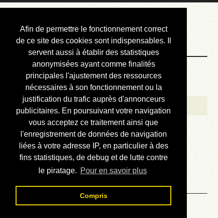
Courbis, « LE »
Afin de permettre le fonctionnement correct
Blog Officiel
de ce site des cookies sont indispensables. Il
servent aussi à établir des statistiques
anonymisées ayant comme finalités
Bienvenue
principales l'ajustement des ressources
Réalisations
nécessaires à son fonctionnement ou la
justification du trafic auprès d'annonceurs
Divers (et d’été)
publicitaires. En poursuivant votre navigation
vous acceptez ce traitement ainsi que
Annonces
l'enregistrement de données de navigation
Liens externes
liées à votre adresse IP, en particulier à des
fins statistiques, de debug et de lutte contre
Téléchargement
le piratage.
Pour en savoir plus
Contact
Compris
Solution du sudoku No 291