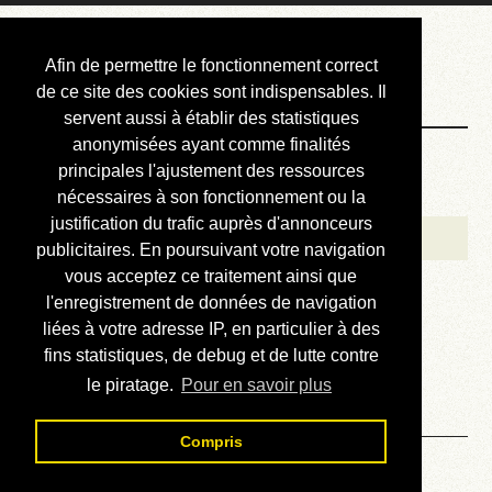
Courbis, « LE »
Afin de permettre le fonctionnement correct
Blog Officiel
de ce site des cookies sont indispensables. Il
servent aussi à établir des statistiques
anonymisées ayant comme finalités
Bienvenue
principales l'ajustement des ressources
Réalisations
nécessaires à son fonctionnement ou la
justification du trafic auprès d'annonceurs
Divers (et d’été)
publicitaires. En poursuivant votre navigation
vous acceptez ce traitement ainsi que
Annonces
l'enregistrement de données de navigation
Liens externes
liées à votre adresse IP, en particulier à des
fins statistiques, de debug et de lutte contre
Téléchargement
le piratage.
Pour en savoir plus
Contact
Compris
Solution du sudoku No 292