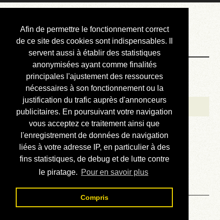
Courbis, « LE »
Afin de permettre le fonctionnement correct
Blog Officiel
de ce site des cookies sont indispensables. Il
servent aussi à établir des statistiques
anonymisées ayant comme finalités
Bienvenue
principales l'ajustement des ressources
Réalisations
nécessaires à son fonctionnement ou la
justification du trafic auprès d'annonceurs
Divers (et d’été)
publicitaires. En poursuivant votre navigation
vous acceptez ce traitement ainsi que
Annonces
l'enregistrement de données de navigation
Liens externes
liées à votre adresse IP, en particulier à des
fins statistiques, de debug et de lutte contre
Téléchargement
le piratage.
Pour en savoir plus
Contact
Compris
Solution du sudoku No 296