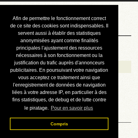
Courbis, « LE »
Afin de permettre le fonctionnement correct
Blog Officiel
de ce site des cookies sont indispensables. Il
servent aussi à établir des statistiques
anonymisées ayant comme finalités
Bienvenue
principales l'ajustement des ressources
Réalisations
nécessaires à son fonctionnement ou la
justification du trafic auprès d'annonceurs
Divers (et d’été)
publicitaires. En poursuivant votre navigation
vous acceptez ce traitement ainsi que
Annonces
l'enregistrement de données de navigation
Liens externes
liées à votre adresse IP, en particulier à des
fins statistiques, de debug et de lutte contre
Téléchargement
le piratage.
Pour en savoir plus
Contact
Compris
Solution du sudoku No 3