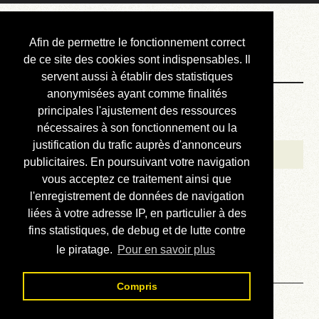
Courbis, « LE »
Afin de permettre le fonctionnement correct
Blog Officiel
de ce site des cookies sont indispensables. Il
servent aussi à établir des statistiques
anonymisées ayant comme finalités
Bienvenue
principales l'ajustement des ressources
Réalisations
nécessaires à son fonctionnement ou la
justification du trafic auprès d'annonceurs
Divers (et d’été)
publicitaires. En poursuivant votre navigation
vous acceptez ce traitement ainsi que
Annonces
l'enregistrement de données de navigation
Liens externes
liées à votre adresse IP, en particulier à des
fins statistiques, de debug et de lutte contre
Téléchargement
le piratage.
Pour en savoir plus
Contact
Compris
Solution du sudoku No 319