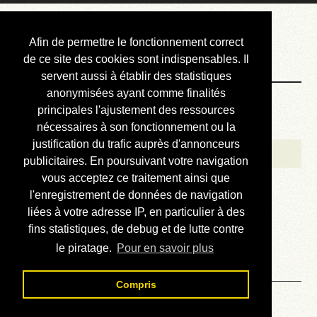
Courbis, « LE »
Afin de permettre le fonctionnement correct
Blog Officiel
de ce site des cookies sont indispensables. Il
servent aussi à établir des statistiques
anonymisées ayant comme finalités
Bienvenue
principales l'ajustement des ressources
Réalisations
nécessaires à son fonctionnement ou la
justification du trafic auprès d'annonceurs
Divers (et d’été)
publicitaires. En poursuivant votre navigation
vous acceptez ce traitement ainsi que
Annonces
l'enregistrement de données de navigation
Liens externes
liées à votre adresse IP, en particulier à des
fins statistiques, de debug et de lutte contre
Téléchargement
le piratage.
Pour en savoir plus
Contact
Compris
Solution du sudoku No 326