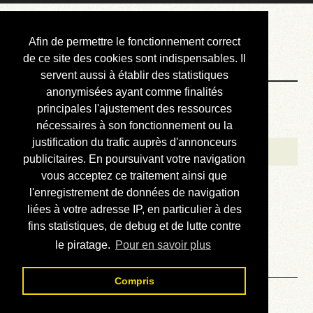
Courbis, « LE »
Afin de permettre le fonctionnement correct
Blog Officiel
de ce site des cookies sont indispensables. Il
servent aussi à établir des statistiques
anonymisées ayant comme finalités
Bienvenue
principales l'ajustement des ressources
Réalisations
nécessaires à son fonctionnement ou la
justification du trafic auprès d'annonceurs
Divers (et d’été)
publicitaires. En poursuivant votre navigation
vous acceptez ce traitement ainsi que
Annonces
l'enregistrement de données de navigation
Liens externes
liées à votre adresse IP, en particulier à des
fins statistiques, de debug et de lutte contre
Téléchargement
le piratage.
Pour en savoir plus
Contact
Compris
Solution du sudoku No 329