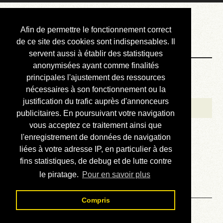
Courbis, « LE »
Afin de permettre le fonctionnement correct
Blog Officiel
de ce site des cookies sont indispensables. Il
servent aussi à établir des statistiques
anonymisées ayant comme finalités
Bienvenue
principales l'ajustement des ressources
Réalisations
nécessaires à son fonctionnement ou la
justification du trafic auprès d'annonceurs
Divers (et d’été)
publicitaires. En poursuivant votre navigation
vous acceptez ce traitement ainsi que
Annonces
l'enregistrement de données de navigation
Liens externes
liées à votre adresse IP, en particulier à des
fins statistiques, de debug et de lutte contre
Téléchargement
le piratage.
Pour en savoir plus
Contact
Compris
Solution du sudoku No 33