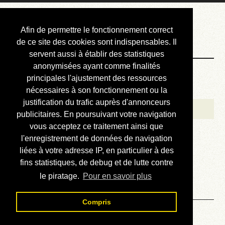
Courbis, « LE »
Afin de permettre le fonctionnement correct
Blog Officiel
de ce site des cookies sont indispensables. Il
servent aussi à établir des statistiques
anonymisées ayant comme finalités
Bienvenue
principales l'ajustement des ressources
Réalisations
nécessaires à son fonctionnement ou la
justification du trafic auprès d'annonceurs
Divers (et d’été)
publicitaires. En poursuivant votre navigation
vous acceptez ce traitement ainsi que
Annonces
l'enregistrement de données de navigation
Liens externes
liées à votre adresse IP, en particulier à des
fins statistiques, de debug et de lutte contre
Téléchargement
le piratage.
Pour en savoir plus
Contact
Compris
Solution du sudoku No 351