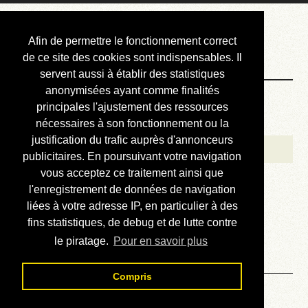
Courbis, « LE »
Afin de permettre le fonctionnement correct
Blog Officiel
de ce site des cookies sont indispensables. Il
servent aussi à établir des statistiques
anonymisées ayant comme finalités
Bienvenue
principales l'ajustement des ressources
Réalisations
nécessaires à son fonctionnement ou la
justification du trafic auprès d'annonceurs
Divers (et d’été)
publicitaires. En poursuivant votre navigation
vous acceptez ce traitement ainsi que
Annonces
l'enregistrement de données de navigation
Liens externes
liées à votre adresse IP, en particulier à des
fins statistiques, de debug et de lutte contre
Téléchargement
le piratage.
Pour en savoir plus
Contact
Compris
Solution du sudoku No 352