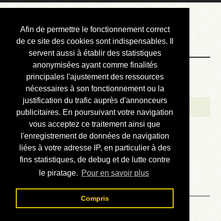
Courbis, « LE »
Afin de permettre le fonctionnement correct
Blog Officiel
de ce site des cookies sont indispensables. Il
servent aussi à établir des statistiques
anonymisées ayant comme finalités
Bienvenue
principales l'ajustement des ressources
Réalisations
nécessaires à son fonctionnement ou la
justification du trafic auprès d'annonceurs
Divers (et d’été)
publicitaires. En poursuivant votre navigation
vous acceptez ce traitement ainsi que
Annonces
l'enregistrement de données de navigation
Liens externes
liées à votre adresse IP, en particulier à des
fins statistiques, de debug et de lutte contre
Téléchargement
le piratage.
Pour en savoir plus
Contact
Compris
Solution du sudoku No 354