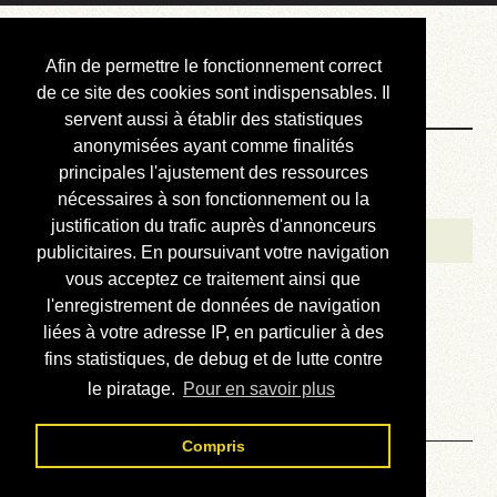
Courbis, « LE »
Afin de permettre le fonctionnement correct
Blog Officiel
de ce site des cookies sont indispensables. Il
servent aussi à établir des statistiques
anonymisées ayant comme finalités
Bienvenue
principales l'ajustement des ressources
Réalisations
nécessaires à son fonctionnement ou la
justification du trafic auprès d'annonceurs
Divers (et d’été)
publicitaires. En poursuivant votre navigation
vous acceptez ce traitement ainsi que
Annonces
l'enregistrement de données de navigation
Liens externes
liées à votre adresse IP, en particulier à des
fins statistiques, de debug et de lutte contre
Téléchargement
le piratage.
Pour en savoir plus
Contact
Compris
Solution du sudoku No 356