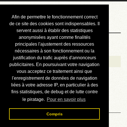
Courbis, « LE »
Afin de permettre le fonctionnement correct
Blog Officiel
de ce site des cookies sont indispensables. Il
servent aussi à établir des statistiques
anonymisées ayant comme finalités
Bienvenue
principales l'ajustement des ressources
Réalisations
nécessaires à son fonctionnement ou la
justification du trafic auprès d'annonceurs
Divers (et d’été)
publicitaires. En poursuivant votre navigation
vous acceptez ce traitement ainsi que
Annonces
l'enregistrement de données de navigation
Liens externes
liées à votre adresse IP, en particulier à des
fins statistiques, de debug et de lutte contre
Téléchargement
le piratage.
Pour en savoir plus
Contact
Compris
Solution du sudoku No 357