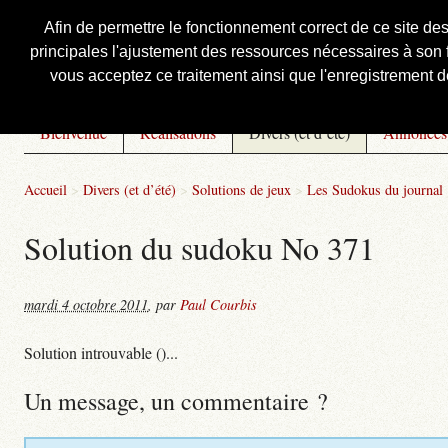
Afin de permettre le fonctionnement correct de ce site de
principales l'ajustement des ressources nécessaires à son f
Courbis, « LE » Blog Officiel
vous acceptez ce traitement ainsi que l'enregistrement de
Bienvenue
Réalisations
Divers (et d’été)
Annonces
Accueil
>
Divers (et d’été)
>
Solutions de jeux
>
Les Sudokus du journal
Solution du sudoku No 371
mardi 4 octobre 2011
,
par
Paul Courbis
Solution introuvable ()...
Un message, un commentaire ?