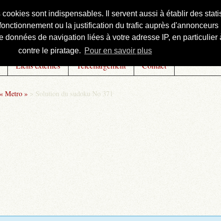
s cookies sont indispensables. Il servent aussi à établir des st
onctionnement ou la justification du trafic auprès d'annonceurs 
 données de navigation liées à votre adresse IP, en particulier à
contre le piratage.
Pour en savoir plus
Liens externes
Téléchargement
Contact
 « Metro »
>
Solution du sudoku No 371