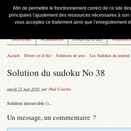
Afin de permettre le fonctionnement correct de ce site de
principales l'ajustement des ressources nécessaires à son f
Courbis, « LE » Blog Officiel
vous acceptez ce traitement ainsi que l'enregistrement de
Bienvenue
Réalisations
Divers (et d’été)
Annonces
Accueil
>
Divers (et d’été)
>
Solutions de jeux
>
Les Sudokus du journal
Solution du sudoku No 38
mardi 22 juin 2010
,
par
Paul Courbis
Solution introuvable ()...
Un message, un commentaire ?