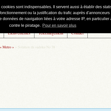
s cookies sont indispensables. Il servent aussi à établir des st
onctionnement ou la justification du trafic auprès d'annonceurs 
 données de navigation liées à votre adresse IP, en particulier à
contre le piratage.
Pour en savoir plus
Liens externes
Téléchargement
Contact
 « Metro »
>
Solution du sudoku No 38