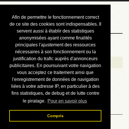
Courbis, « LE »
Afin de permettre le fonctionnement correct
Blog Officiel
de ce site des cookies sont indispensables. Il
servent aussi à établir des statistiques
anonymisées ayant comme finalités
Bienvenue
principales l'ajustement des ressources
Réalisations
nécessaires à son fonctionnement ou la
justification du trafic auprès d'annonceurs
Divers (et d’été)
publicitaires. En poursuivant votre navigation
vous acceptez ce traitement ainsi que
Annonces
l'enregistrement de données de navigation
Liens externes
liées à votre adresse IP, en particulier à des
fins statistiques, de debug et de lutte contre
Téléchargement
le piratage.
Pour en savoir plus
Contact
Compris
Solution du sudoku No 386